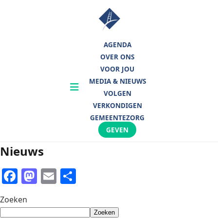
Skip
to
content
AGENDA
OVER ONS
VOOR JOU
MEDIA & NIEUWS
Toon
VOLGEN
menu
VERKONDIGEN
GEMEENTEZORG
GEVEN
Nieuws
Facebook
Mastodon
Email
Share
Zoeken
Zoeken