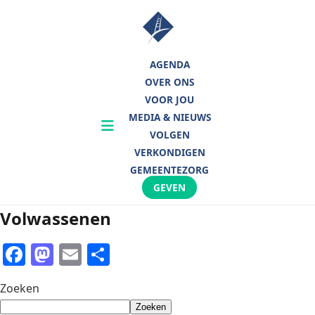
Skip
to
content
AGENDA
OVER ONS
VOOR JOU
MEDIA & NIEUWS
Toon
VOLGEN
menu
VERKONDIGEN
GEMEENTEZORG
GEVEN
Volwassenen
Facebook
Mastodon
Email
Share
Zoeken
Zoeken